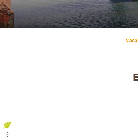
Vaca
E