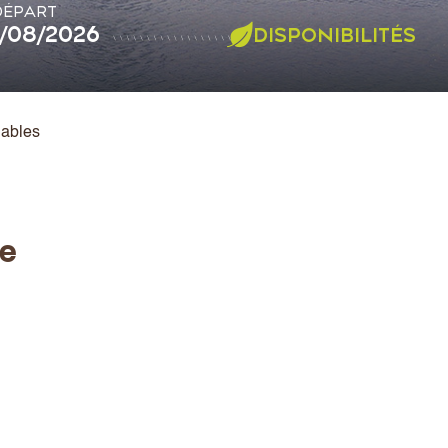
DÉPART
DISPONIBILITÉS
nables
se