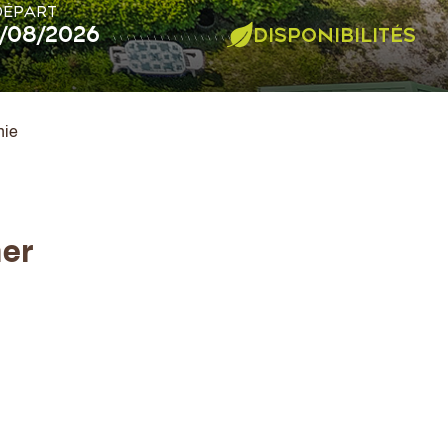
DÉPART
DISPONIBILITÉS
nie
her