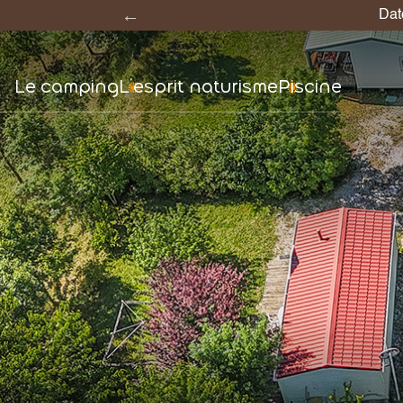
7 = 6 
Le camping
L’esprit naturisme
Piscine