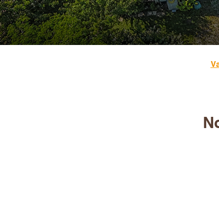
Va
No