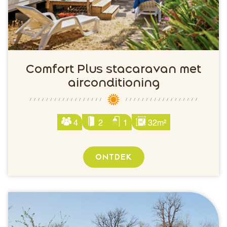
Comfort Plus stacaravan met
airconditioning
4
2
1
32m²
ONTDEK