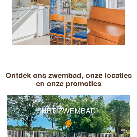
kinderbedje, enz.) gratis worden verstrekt. Als je een
stacaravan huurt op onze
naturistencamping in
Occitanie
, geniet je van een rustige, bosrijke omgeving,
vlak bij voorzieningen, een zwembad en wandelpaden.
Ontdek ons zwembad, onze locaties
en onze promoties
HET ZWEMBAD