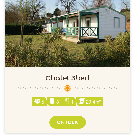
Chalet 3bed
5
3
1
29,4m²
ONTDEK