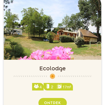
Ecolodge
4
2
17m²
ONTDEK