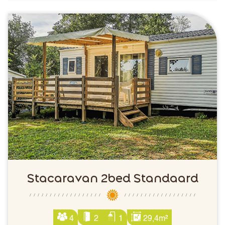
Stacaravan 2bed Standaard
4
2
1
29,4m²