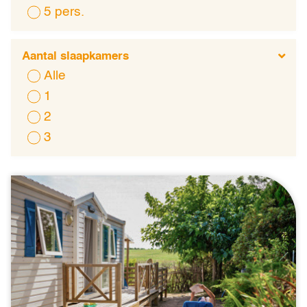
5 pers.
Aantal slaapkamers
Alle
1
2
3