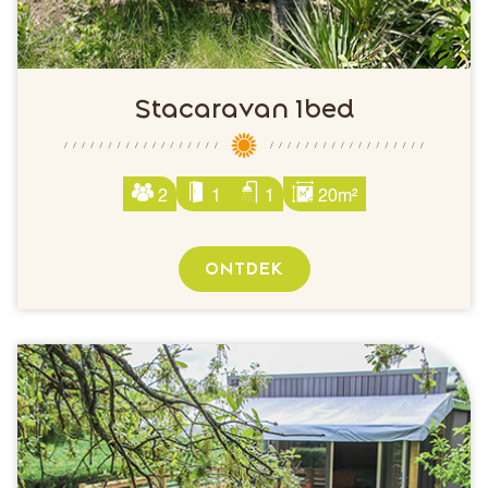
Stacaravan 1bed
2
1
1
20m²
ONTDEK