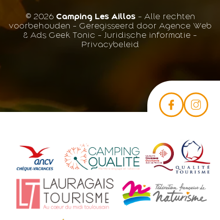
© 2026
Camping Les Aillos
- Alle rechten
voorbehouden - Geregisseerd door
Agence Web
& Ads Geek Tonic
-
Juridische informatie
-
Privacybeleid