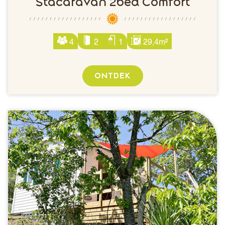
Stacaravan 2bed Comfort
4
2
1
29,4m²
ONTDEK