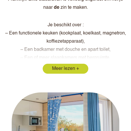
naar
de
zin te maken.
Je beschikt over :
– Een functionele keuken (kookplaat, koelkast, magnetron,
koffiezetapparaat),
– Een badkamer met douche en apart toilet,
– Een of meer slaapkamers met bergruimte,
– Een halfoverdekt terras met tuinmeubilair (tafel en
Meer lezen
fauteuils).
Voor optimaal comfort zijn sommige stacaravans ook
voorzien van airconditioning. Daarnaast bieden we een
ruim chalet met 3 slaapkamers en een
ecolodge zonder
sanitair
, voor een nog grotere onderdompeling in de
natuur. En als je licht wilt reizen, kun je een set lakens
huren voor € 12, terwijl babypakketten (kinderstoel,